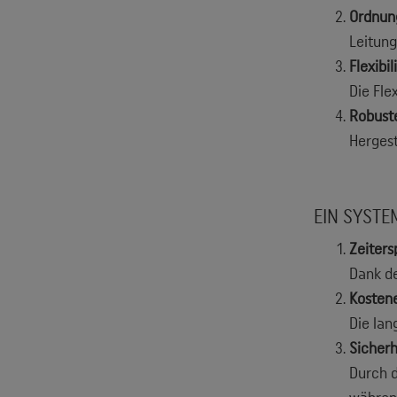
Ordnung
Leitung
Flexibili
Die Fle
Robuste
Hergest
EIN SYSTE
Zeiters
Dank de
Kostene
Die lan
Sicherh
Durch d