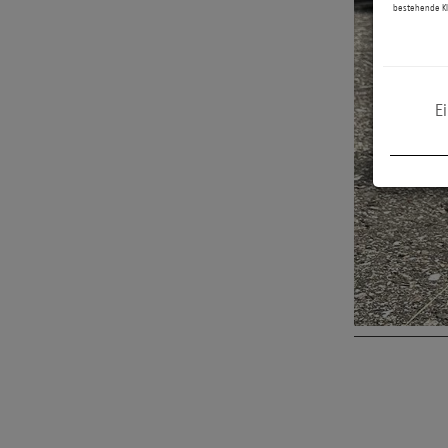
bestehende Kl
N
D
Y
D
E