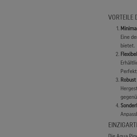
VORTEILE 
Minima
Eine de
bietet.
Flexibe
Erhältl
Perfekt
Robust 
Hergest
gegenü
Sonder
Anpassb
EINZIGART
Die Aqua Pip