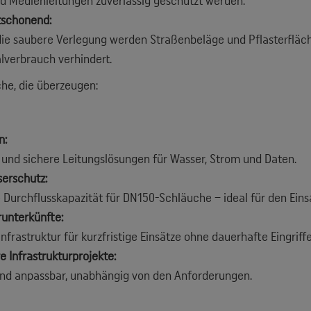
 Medienleitungen zuverlässig geschützt werden.
schonend:
ie saubere Verlegung werden Straßenbeläge und Pflasterfläc
lverbrauch verhindert.
che, die überzeugen:
n:
e und sichere Leitungslösungen für Wasser, Strom und Daten.
erschutz:
Durchflusskapazität für DN150-Schläuche – ideal für den Einsat
unterkünfte:
Infrastruktur für kurzfristige Einsätze ohne dauerhafte Eingrif
 Infrastrukturprojekte:
und anpassbar, unabhängig von den Anforderungen.