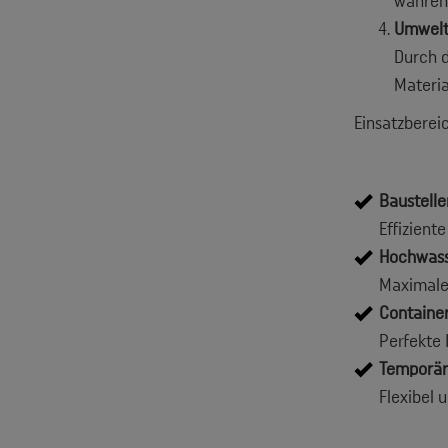
während
Umwelt
Durch d
Materia
Einsatzberei
Baustelle
Effizient
Hochwass
Maximale 
Container
Perfekte 
Temporäre
Flexibel 