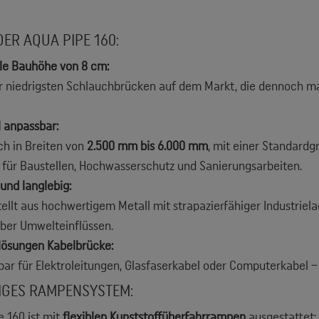
DER AQUA PIPE 160:
le Bauhöhe von 8 cm:
r niedrigsten Schlauchbrücken auf dem Markt, die dennoch m
l anpassbar:
ich in Breiten von
2.500 mm bis 6.000 mm
, mit einer Standard
 für Baustellen, Hochwasserschutz und Sanierungsarbeiten.
und langlebig:
ellt aus hochwertigem Metall mit strapazierfähiger Industriela
ber Umwelteinflüssen.
lösungen Kabelbrücke:
ar für Elektroleitungen, Glasfaserkabel oder Computerkabel –
IGES RAMPENSYSTEM:
e 160 ist mit
flexiblen Kunststoffüberfahrrampen
ausgestattet: