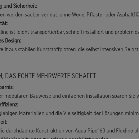
 und Sicherheit:
en werden sauber verlegt, ohne Wege, Pflaster oder Asphaltfl
tät:
xline ist leicht transportierbar, schnell installiert und proble
s Design:
ellt aus stabilen Kunststoffplatten, die selbst intensiven Bela
M, DAS ECHTE MEHRWERTE SCHAFFT
parnis:
r modularen Bauweise und einfachen Installation sparen Sie w
ffizienz:
glebigen Materialien und die Vielseitigkeit der Lösungen minim
eit:
ie durchdachte Konstruktion von Aqua Pipe160 und Flexline ble